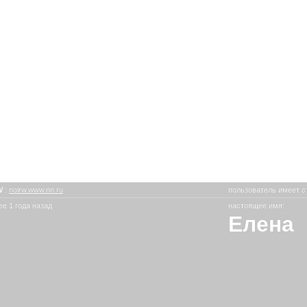
W
:
noirw.www.nn.ru
пользователь имеет с
е 1 года назад
настоящее имя:
Елена