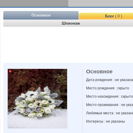
Основное
Блог
( 0 )
Шпионаж
Основное
Дата рождения : не указан
Место рождения : скрыто
Место нахождения : скрыто
Место проживания : не ука
Любимые места : не указа
Интересы : не указаны