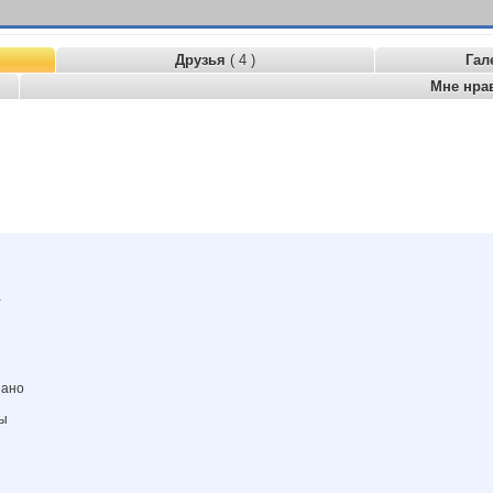
Друзья
( 4 )
Гал
Мне нра
а
зано
ны