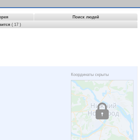
ерея
Поиск людей
вится
( 17 )
Координаты скрыты