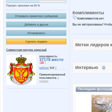
Портрет заполнен на 56 %
Комплименты
Отправить приватное сообщение
Комплиментов нет.
Вы не авторизованы! Чтоб
Добавить в друзья
Игнорировать
Сделать подарок
Метки лидеров
Совместная покупка: взрослый
популярность:
37178 место
-10 ↓
Интервью
рейтинг
524
?
Привилегированный
пользователь
5
уровня
Последние
фотогра