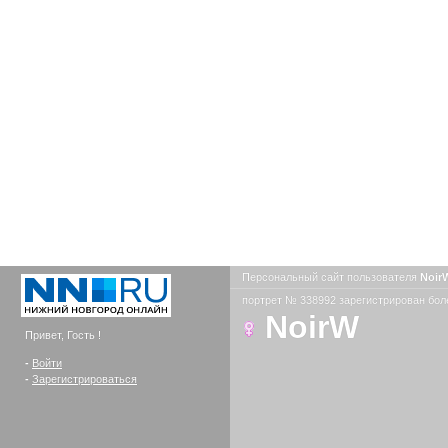
Персональный сайт пользователя
Noir
портрет № 338992 зарегистрирован боле
NoirW
Привет, Гость !
-
Войти
-
Зарегистрироваться